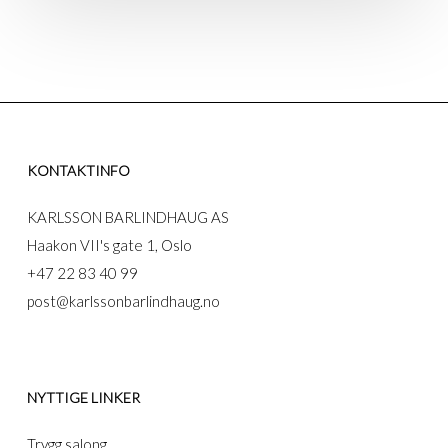
KONTAKTINFO
KARLSSON BARLINDHAUG AS
Haakon VII's gate 1, Oslo
+47 22 83 40 99
post@karlssonbarlindhaug.no
NYTTIGE LINKER
Trygg salong