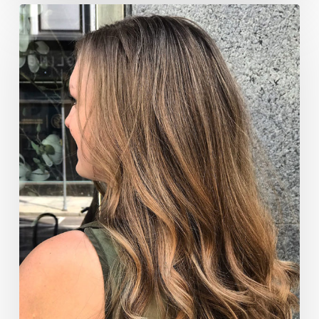
Farging
av
hår