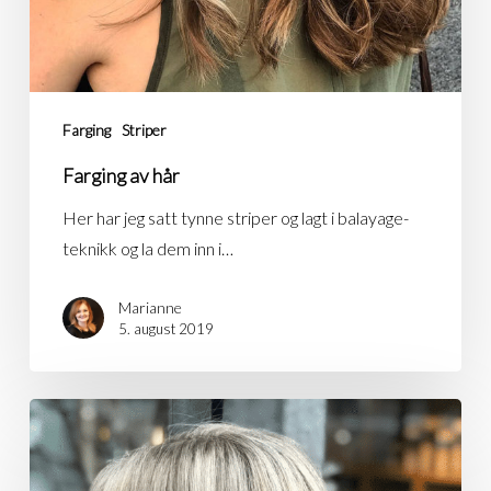
Farging
Striper
Farging av hår
Her har jeg satt tynne striper og lagt i balayage-
teknikk og la dem inn i…
Marianne
5. august 2019
Babylights
–
Klassiske