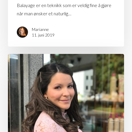
Balayage er en teknikk som er veldig fine å gjøre
når man ønsker et naturlig…
Marianne
11. juni 2019
Krøller
og
naturlig
sminke