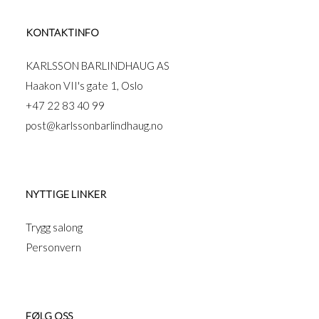
KONTAKTINFO
KARLSSON BARLINDHAUG AS
Haakon VII's gate 1, Oslo
+47 22 83 40 99
post@karlssonbarlindhaug.no
NYTTIGE LINKER
Trygg salong
Personvern
FØLG OSS