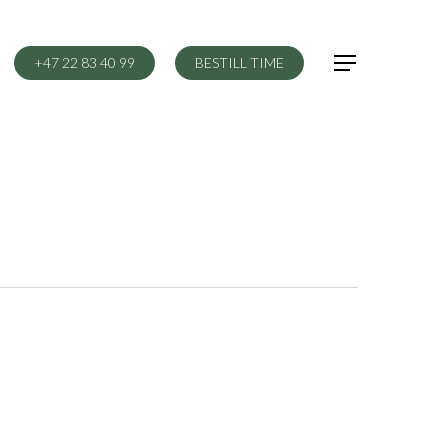
+47 22 83 40 99
BESTILL TIME
Menu